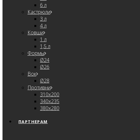
6 л
Кастрюли
3 л
4 л
Ковши
1 л
1,5 л
Формы
Ø24
Ø26
Вок
Ø28
Противни
310х200
340х235
380х280
ПАРТНЕРАМ