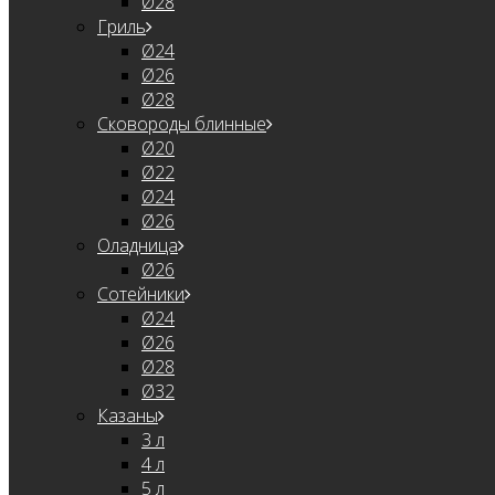
Ø28
Гриль
Ø24
Ø26
Ø28
Сковороды блинные
Ø20
Ø22
Ø24
Ø26
Оладница
Ø26
Сотейники
Ø24
Ø26
Ø28
Ø32
Казаны
3 л
4 л
5 л