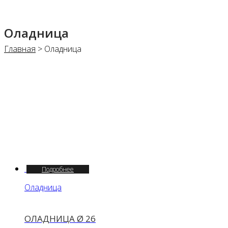
Оладница
Главная
>
Оладница
Подробнее
Оладница
ОЛАДНИЦА Ø 26