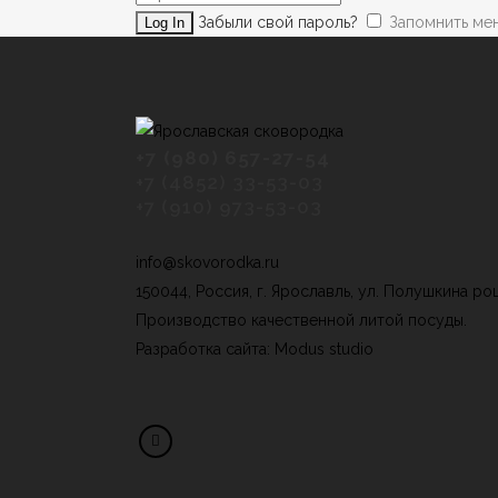
Забыли свой пароль?
Запомнить ме
+7 (980) 657-27-54
+7 (4852) 33-53-03
+7 (910) 973-53-03
info@skovorodka.ru
150044, Россия, г. Ярославль, ул. Полушкина ро
Производство качественной литой посуды.
Разработка сайта
: Modus studio